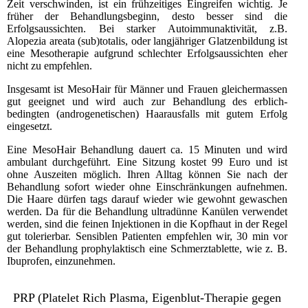
Zeit verschwinden, ist ein frühzeitiges Eingreifen wichtig. Je
früher der Behandlungsbeginn, desto besser sind die
Erfolgsaussichten. Bei starker Autoimmunaktivität, z.B.
Alopezia areata (sub)totalis, oder langjähriger Glatzenbildung ist
eine Mesotherapie aufgrund schlechter Erfolgsaussichten eher
nicht zu empfehlen.
Insgesamt ist MesoHair für Männer und Frauen gleichermassen
gut geeignet und wird auch zur Behandlung des erblich-
bedingten (androgenetischen) Haarausfalls mit gutem Erfolg
eingesetzt.
Eine MesoHair Behandlung dauert ca. 15 Minuten und wird
ambulant durchgeführt. Eine Sitzung kostet 99 Euro und ist
ohne Auszeiten möglich. Ihren Alltag können Sie nach der
Behandlung sofort wieder ohne Einschränkungen aufnehmen.
Die Haare dürfen tags darauf wieder wie gewohnt gewaschen
werden. Da für die Behandlung ultradünne Kanülen verwendet
werden, sind die feinen Injektionen in die Kopfhaut in der Regel
gut tolerierbar. Sensiblen Patienten empfehlen wir, 30 min vor
der Behandlung prophylaktisch eine Schmerztablette, wie z. B.
Ibuprofen, einzunehmen.
PRP (Platelet Rich Plasma, Eigenblut-Therapie gegen