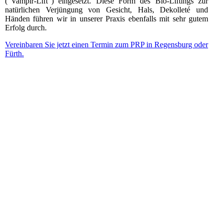
("Vampir-Lift") eingesetzt. Diese Form des Bio-Liftings zur
natürlichen Verjüngung von Gesicht, Hals, Dekolleté und
Händen führen wir in unserer Praxis ebenfalls mit sehr gutem
Erfolg durch.
Vereinbaren Sie jetzt einen Termin zum PRP in Regensburg oder
Fürth.