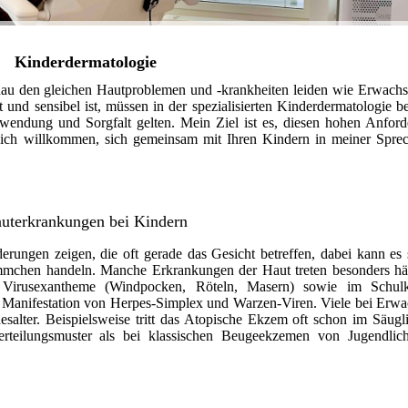
Kinderdermatologie
nau den gleichen Hautproblemen und -krankheiten leiden wie Erwach
und sensibel ist, müssen in der spezialisierten Kinderdermatologie b
endung und Sorgfalt gelten. Mein Ziel ist es, diesen hohen Anfor
rzlich willkommen, sich gemeinsam mit Ihren Kindern in meiner Spre
uterkrankungen bei Kindern
rungen zeigen, die oft gerade das Gesicht betreffen, dabei kann es
mchen handeln. Manche Erkrankungen der Haut treten besonders hä
e Virusexantheme (Windpocken, Röteln, Masern) sowie im Schulki
ie Manifestation von Herpes-Simplex und Warzen-Viren. Viele bei Erw
esalter. Beispielsweise tritt das Atopische Ekzem oft schon im Säugli
Verteilungsmuster als bei klassischen Beugeekzemen von Jugendli