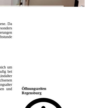
sene. Da
esonders
derungen
chstunde
 sich um
ufig bei
ndalter
achsenen
ngsalter
Öffnungszeiten
chen und
Regensburg