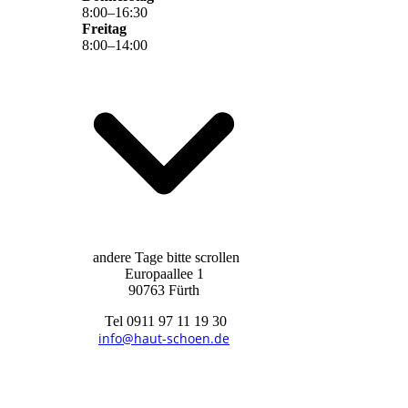
8
:
00
–
16
:
30
Freitag
8
:
00
–
14
:
00
andere Tage bitte scrollen
Europaallee 1
90763 Fürth
Tel 0911 97 11 19 30
info@haut-schoen.de