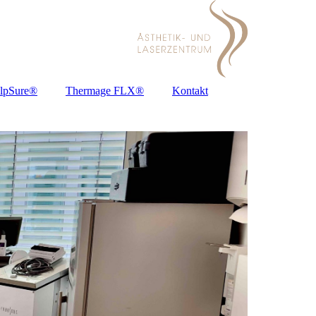
lpSure®
Thermage FLX®
Kontakt