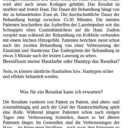
wird aber auch neues Kollagen gebildet. Das Resultat ist
straffere und festere Haut. Die Dauer der Behandlung hängt von
der zu behandelnden Zone ab. Die durchschnittliche Dauer der
Behandlung beträgt zwischen 15-30 Minuten. Die meisten
Patienten beschreiben das Auftreffen des Laserimpulses wie das
Schnappen eínes Gummibändchens auf die Haut. Zudem
verspürt man während der Behandlung ein Kribbeln verbunden
mit einem leichten Hitzegefühl. Patienten berichten meist schon
nach der zweiten Behandlung von einer Verbesserung der
Elastizität und Hauttextur. Das Endergebnis der Behandlung ist
etwas 3 Monate nach der letzten Laserung zu sehen.
Beeinflusst meine Hautfarbe oder Hauttyp das Resultat?
Nein, es können sämtliche Hautfarben bzw. Hauttypen sicher
und effektiv behandelt werden.
Was für ein Resultat kann ich erwarten?
Die Resultate variieren von Patient zu Patient, sind alters- und
zonenabhängig und auch der Grad der Hauterschlaffung spielt
eine Rolle. Während jüngere Patienten schon nach einigen
Tagen eine Verbesserung feststellen, dauert es bei älteren
Patienten länger. Im Generellen sind die Verbesserungen der
Haut – im Sinne einer Straffung – nach zwei, drei Sitzungen zu